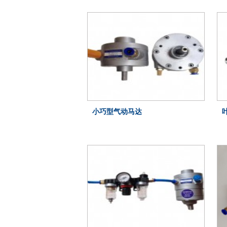
LX2VD、LX4VD
小巧型气动马达