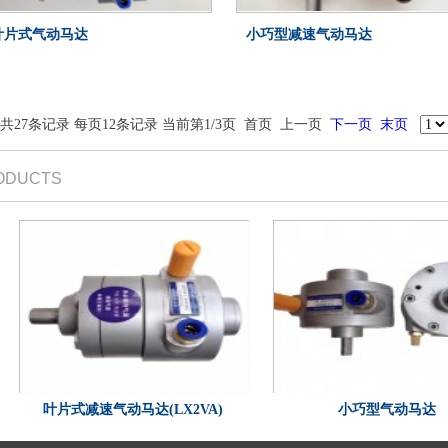
叶片式气动马达
小巧型减速气动马达
共
27
条记录 每页
12
条记录 当前第
1
/
3
页
首页
上一页
下一页
末页
ODUCTS
叶片式减速气动马达(LX2VA)
小巧型气动马达